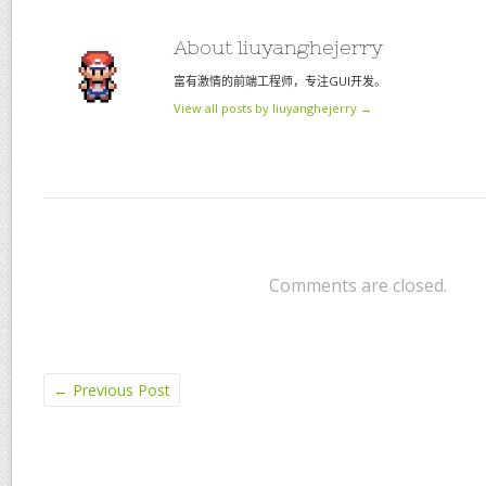
About liuyanghejerry
富有激情的前端工程师，专注GUI开发。
View all posts by liuyanghejerry
→
Comments are closed.
←
Previous Post