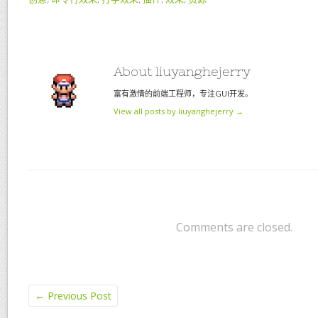
About liuyanghejerry
富有激情的前端工程师，专注GUI开发。
View all posts by liuyanghejerry
→
Comments are closed.
←
Previous Post