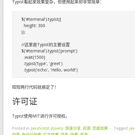
Typist看起来效果复杂，但使用起来却非常简单：
$('#terminal').typist({

  height: 300

});

//这里是Typist的主要设置

$('#terminal').typist('prompt')

  .wait(1500)

  .typist('type', 'greet')

短短两行代码就搞定了！
许可证
Typist使用MIT进行许可授权。
Posted in:
JavaScirpt
,
jQuery
,
快速分享
,
资源
,
页面效果
⋅
Tagged:
jav
创意
,
命令行效果
,
打字效果
,
插件
,
效果
,
资源