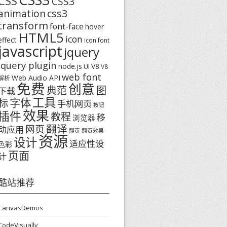
CSS
CSS3
css3
animation
transform
font-face
hover
HTML5
icon
effect
icon font
javascript
jquery
jquery plugin
node.js
V8
UI
V8
web font
Web Audio API
解析
免费
创意
图
典范
下载
工具
字体
标
手机网页
按钮
效果
插件
教程
移
浏览器
翻译
网页
动应用
翻页
翻页效果
资源
设计
适应性设
色彩
页面
计
酷站推荐
CanvasDemos
CodeVisually