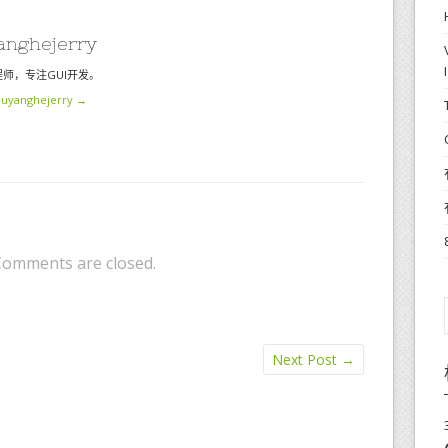
yanghejerry
师，专注GUI开发。
 liuyanghejerry
→
Comments are closed.
Next Post
→