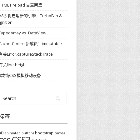
HTML Preload 文章两篇
V8即将启用新的引擎 – TurboFan &
Ignition
TypedArray vs. DataView
Cache-Control新成员：immutable
有关Error.captureStackTrace
有关line-height
8款纯CSS模拟移动设备
标签
3D
bootstrap
animated buttons
canvas
CSS3