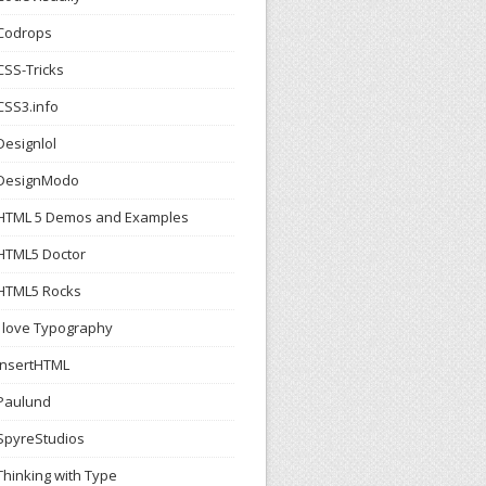
Codrops
CSS-Tricks
CSS3.info
Designlol
DesignModo
HTML 5 Demos and Examples
HTML5 Doctor
HTML5 Rocks
I love Typography
InsertHTML
Paulund
SpyreStudios
Thinking with Type