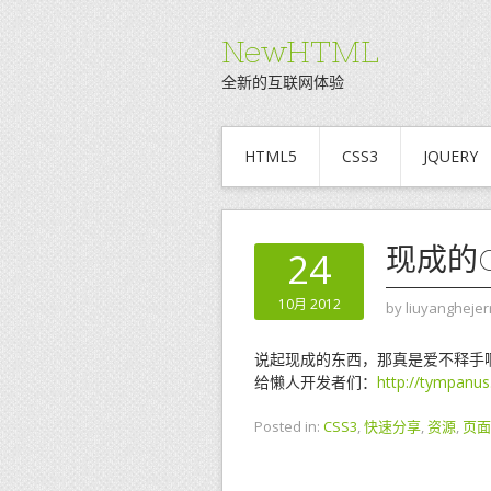
NewHTML
全新的互联网体验
HTML5
CSS3
JQUERY
现成的
24
10月 2012
by
liuyanghejer
说起现成的东西，那真是爱不释手
给懒人开发者们：
http://tympanus
Posted in:
CSS3
,
快速分享
,
资源
,
页面