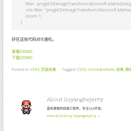
    filter:  progid:DXImageTransform.Microsoft.Matrix
    -ms-filter: "progid:DXImageTransform.Microsoft.Ma
    zoom: 1;  

好在这些代码对IE通吃。
查看DEMO
下载DEMO
Posted in:
CSS3
,
页面效果
⋅
Tagged:
CSS3
,
css3 transform
,
效果
,
教
About liuyanghejerry
富有激情的前端工程师，专注GUI开发。
View all posts by liuyanghejerry
→