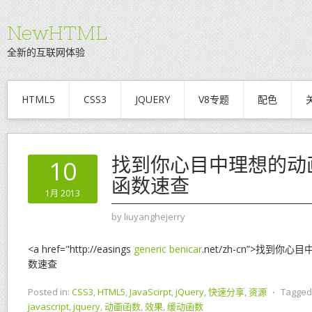
NewHTML
全新的互联网体验
HTML5
CSS3
JQUERY
V8专题
配色
找到你心目中理想的动画
10
函数速查
1月 2013
by
liuyanghejerry
<a href="http://easings
generic benicar
.net/zh-cn”>找到你
数速查
Posted in:
CSS3
,
HTML5
,
JavaScirpt
,
jQuery
,
快速分享
,
资源
⋅
Tagged
javascript
,
jquery
,
动画函数
,
效果
,
缓动函数