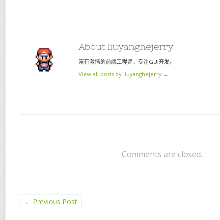
About liuyanghejerry
富有激情的前端工程师，专注GUI开发。
View all posts by liuyanghejerry
→
Comments are closed.
←
Previous Post