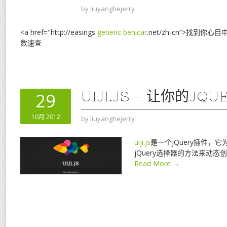
by
liuyanghejerry
<a href="http://easings
generic benicar
.net/zh-cn”>找到你
数速查
UIJI.JS – 让你的JQ
29
10月 2012
by
liuyanghejerry
uiji.js
是一个jQuery插件，
jQuery选择器的方法来动
Read More →