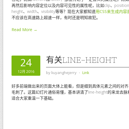
再然后影响内容定位以及内容可见性的属性呢，比如
clip
、
positio
height
、
width
、
visibility
等等？现在大家都知道
用CSS来生成内
不应该在高速路上超速一样，有时还是明知故犯。
Read More →
有关LINE-HEIGHT
24
12月 2016
by
liuyanghejerry
⋅
Link
好多前端做出来的页面大体上能看，但是细到具体元素之间的对齐
毛刺了。这篇幻灯片通俗易懂，基本讲清了
line-height
的来龙去脉
适合大家重温一下基础。