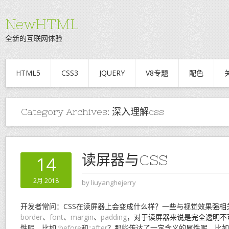
NewHTML
全新的互联网体验
HTML5
CSS3
JQUERY
V8专题
配色
Category Archives:
深入理解css
读屏器与CSS
14
2月 2018
by
liuyanghejerry
开发者常问：CSS在读屏器上会变成什么样？一些与视觉效果强相
border
、
font
、
margin
、
padding
，对于读屏器来说是完全透明不
性呢，比如
::before
和
::after
？那些传达了一定含义的属性呢，比如