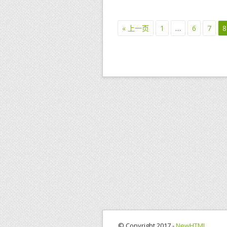
« 上一页
1
…
6
7
8
© Copyright 2017 -
NewHTML