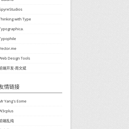
SpyreStudios
Thinking with Type
Typographica.
Typophile
Vector.me
Web Design Tools
前端开发-周文斌
友情链接
Mr Yang's Eome
W3cplus
前端乱炖