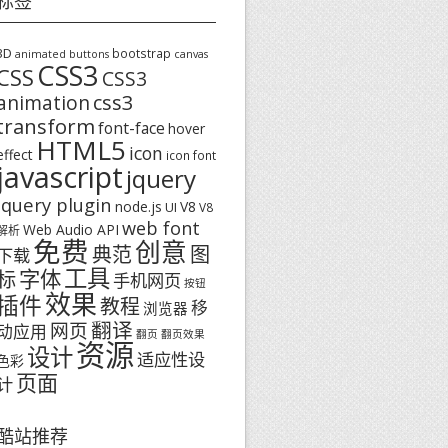
标签
3D
bootstrap
animated buttons
canvas
CSS3
CSS
CSS3
css3
animation
transform
font-face
hover
HTML5
icon
effect
icon font
javascript
jquery
jquery plugin
node.js
V8
UI
V8
web font
Web Audio API
解析
免费
创意
图
典范
下载
工具
字体
标
手机网页
按钮
效果
插件
教程
移
浏览器
翻译
网页
动应用
翻页
翻页效果
资源
设计
适应性设
色彩
页面
计
酷站推荐