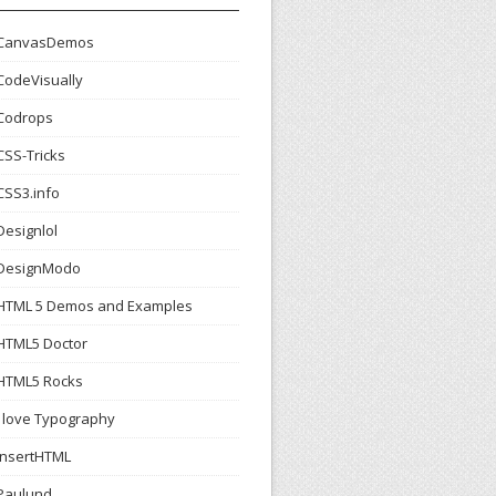
CanvasDemos
CodeVisually
Codrops
CSS-Tricks
CSS3.info
Designlol
DesignModo
HTML 5 Demos and Examples
HTML5 Doctor
HTML5 Rocks
I love Typography
InsertHTML
Paulund