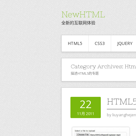
NewHTML
全新的互联网体验
HTML5
CSS3
JQUERY
Category Archives:
Htm
描述HTML5的专题
HTM
22
11月 2011
by
liuyanghejer