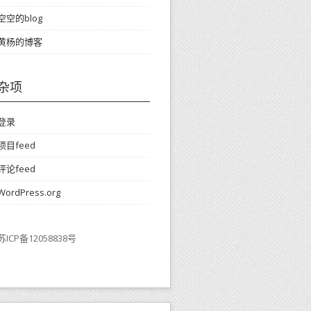
空空的blog
黄杨的博客
杂项
登录
项目feed
评论feed
WordPress.org
苏ICP备12058838号