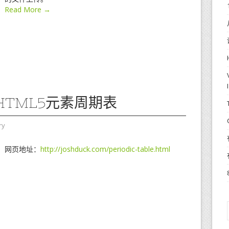
Read More →
HTML5元素周期表
ry
网页地址：
http://joshduck.com/periodic-table.html