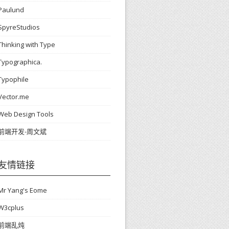
Paulund
SpyreStudios
Thinking with Type
Typographica.
Typophile
Vector.me
Web Design Tools
前端开发-周文斌
友情链接
Mr Yang's Eome
W3cplus
前端乱炖