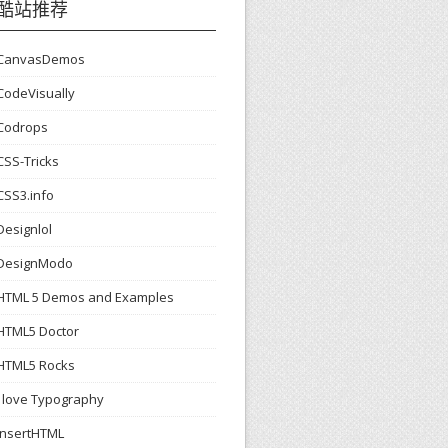
酷站推荐
CanvasDemos
CodeVisually
Codrops
CSS-Tricks
CSS3.info
Designlol
DesignModo
HTML 5 Demos and Examples
HTML5 Doctor
HTML5 Rocks
I love Typography
InsertHTML