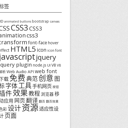
标签
3D
bootstrap
animated buttons
canvas
CSS3
CSS
CSS3
css3
animation
transform
font-face
hover
HTML5
icon
effect
icon font
javascript
jquery
jquery plugin
node.js
V8
UI
V8
web font
Web Audio API
解析
免费
创意
图
典范
下载
工具
字体
标
手机网页
按钮
效果
插件
教程
移
浏览器
翻译
网页
动应用
翻页
翻页效果
资源
设计
适应性设
色彩
页面
计