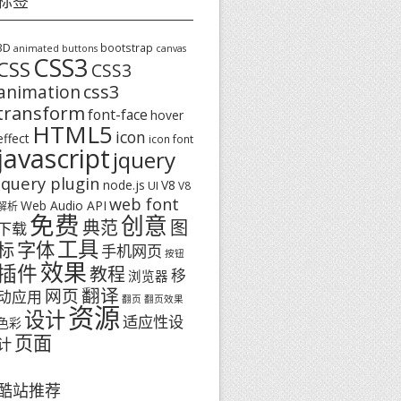
标签
3D
bootstrap
animated buttons
canvas
CSS3
CSS
CSS3
css3
animation
transform
font-face
hover
HTML5
icon
effect
icon font
javascript
jquery
jquery plugin
node.js
V8
UI
V8
web font
Web Audio API
解析
免费
创意
图
典范
下载
工具
字体
标
手机网页
按钮
效果
插件
教程
移
浏览器
翻译
网页
动应用
翻页
翻页效果
资源
设计
适应性设
色彩
页面
计
酷站推荐