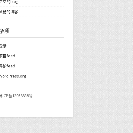
空空的blog
黄杨的博客
杂项
登录
项目feed
评论feed
WordPress.org
苏ICP备12058838号