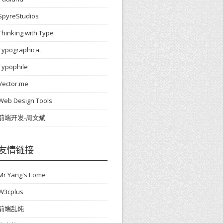
SpyreStudios
Thinking with Type
Typographica.
Typophile
Vector.me
Web Design Tools
前端开发-周文斌
友情链接
Mr Yang's Eome
W3cplus
前端乱炖