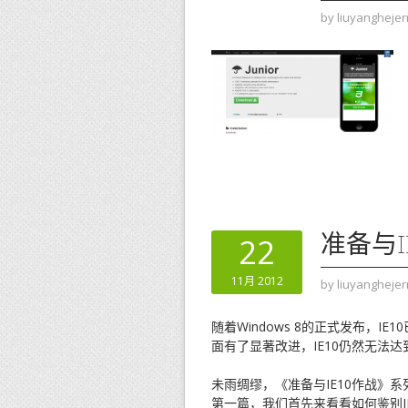
by
liuyanghejer
准备与I
22
11月 2012
by
liuyanghejer
随着Windows 8的正式发布，I
面有了显著改进，IE10仍然无法
未雨绸缪，《准备与IE10作战》
第一篇，我们首先来看看如何鉴别IE