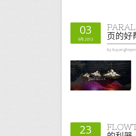
PARA
03
页的好
9月 2013
by
liuyanghejer
FLOW
23