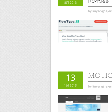
的利器
8月 2013
by
liuyanghejer
MOTI
13
1月 2013
by
liuyanghejer