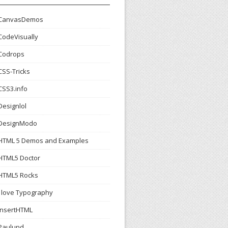
CanvasDemos
CodeVisually
Codrops
CSS-Tricks
CSS3.info
Designlol
DesignModo
HTML 5 Demos and Examples
HTML5 Doctor
HTML5 Rocks
I love Typography
InsertHTML
Paulund