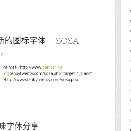
的图标字体 – SOSA
ry
<a href="http://www
benicar 40
mg
.tenbytwenty.com/sosa.php” target=”_blank”
>http://www.tenbytwenty.com/sosa.php
趣味字体分享