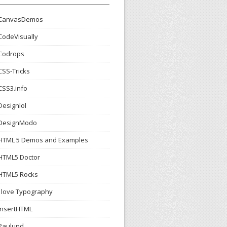
CanvasDemos
CodeVisually
Codrops
CSS-Tricks
CSS3.info
Designlol
DesignModo
HTML 5 Demos and Examples
HTML5 Doctor
HTML5 Rocks
I love Typography
InsertHTML
Paulund