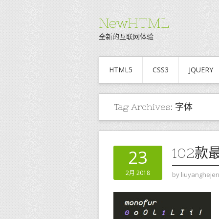
NewHTML
全新的互联网体验
HTML5
CSS3
JQUERY
Tag Archives:
字体
102
23
2月 2018
by
liuyanghejer