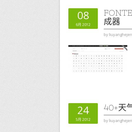
FONT
08
成器
6月 2012
by
liuyanghejer
40+
24
5月 2012
by
liuyanghejer