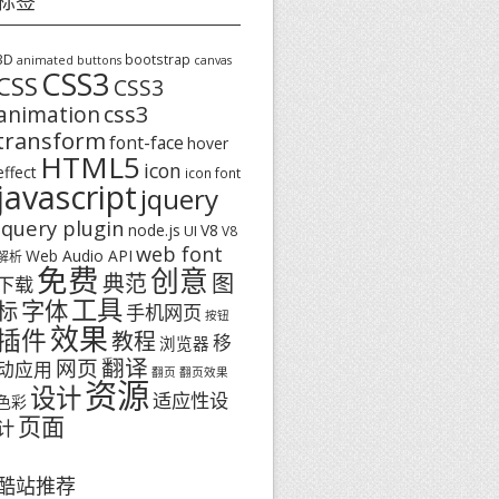
标签
3D
bootstrap
animated buttons
canvas
CSS3
CSS
CSS3
css3
animation
transform
font-face
hover
HTML5
icon
effect
icon font
javascript
jquery
jquery plugin
node.js
V8
UI
V8
web font
Web Audio API
解析
免费
创意
图
典范
下载
工具
字体
标
手机网页
按钮
效果
插件
教程
移
浏览器
翻译
网页
动应用
翻页
翻页效果
资源
设计
适应性设
色彩
页面
计
酷站推荐