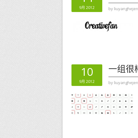
9月 2012
by
liuyanghejer
一组很棒
10
9月 2012
by
liuyanghejer