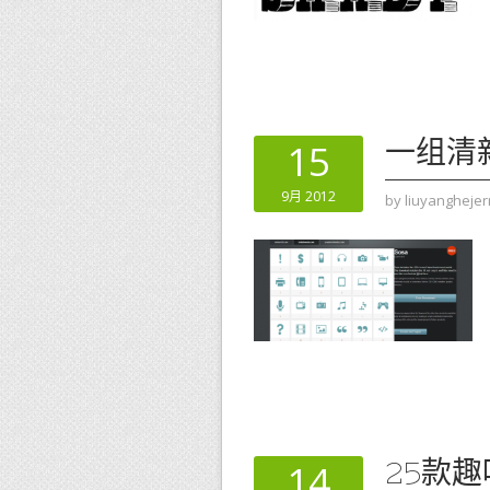
一组清新
15
9月 2012
by
liuyanghejer
25款
14