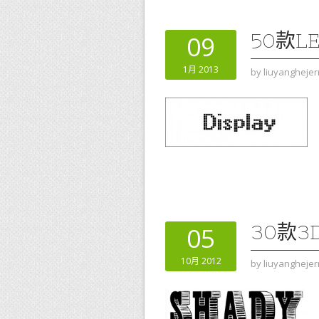
50款L
09
1月 2013
by
liuyanghejer
30款
05
10月 2012
by
liuyanghejer