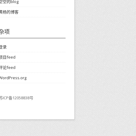
空空的blog
黄杨的博客
杂项
登录
项目feed
评论feed
WordPress.org
苏ICP备12058838号