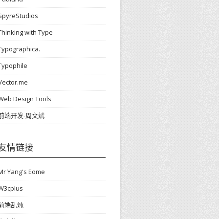
SpyreStudios
Thinking with Type
Typographica.
Typophile
Vector.me
Web Design Tools
前端开发-周文斌
友情链接
Mr Yang's Eome
W3cplus
前端乱炖