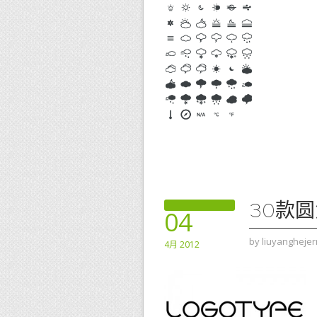
30款
04
by
liuyanghejer
4月 2012