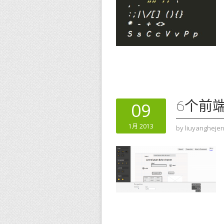
6个前
09
1月 2013
by
liuyanghejer