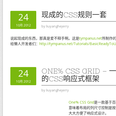
现成的CSS规则一套
24
10月 2012
by
liuyanghejerry
说起现成的东西，那真是爱不释手啊。这是
tympanus.net
所制作的
给懒人开发者们：
http://tympanus.net/Tutorials/BasicReadyTo
ONE% CSS GRID 
24
的CSS响应式框架
10月 2012
by
liuyanghejerry
One% CSS Grid
是一款基于百
意味着布局的列尺寸控制是按
大大方便了响应式设计。