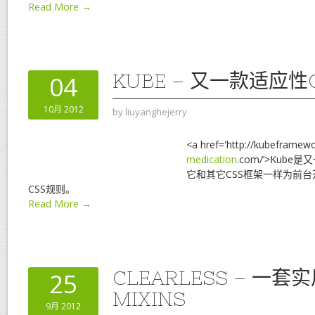
Read More →
KUBE – 又一款适应性
04
10月 2012
by
liuyanghejerry
<a href='http://kubeframew
medication
.com/’>Kub
它和其它CSS框架一样为前
CSS规则。
Read More →
CLEARLESS – 一套
25
MIXINS
9月 2012