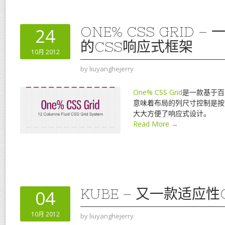
ONE% CSS GRID 
24
的CSS响应式框架
10月 2012
by
liuyanghejerry
One% CSS Grid
是一款基于百
意味着布局的列尺寸控制是按
大大方便了响应式设计。
Read More →
KUBE – 又一款适应性
04
10月 2012
by
liuyanghejerry