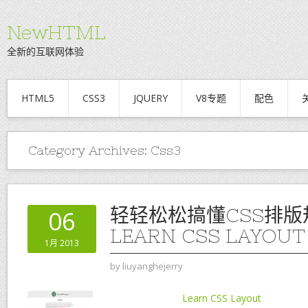
NewHTML
全新的互联网体验
HTML5
CSS3
JQUERY
V8专题
配色
Category Archives:
Css3
轻轻松松搞懂CSS排版
06
LEARN CSS LAYOUT
1月 2013
by
liuyanghejerry
Learn CSS Layout