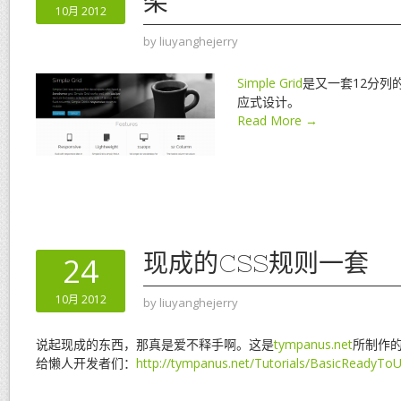
架
10月 2012
by
liuyanghejerry
Simple Grid
是又一套12分列
应式设计。
Read More →
现成的CSS规则一套
24
10月 2012
by
liuyanghejerry
说起现成的东西，那真是爱不释手啊。这是
tympanus.net
所制作的
给懒人开发者们：
http://tympanus.net/Tutorials/BasicReadyTo